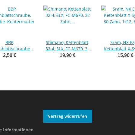
BBP,
Shimano, Kettenblatt,
Sram, NX Ea
nblattschraube,
32-4, SLX, FC-M670, 32
Kettenblatt X-S
be+Kontermutter,
Zahn, 10-fach,
30 Zahn, 1x12
2,50 €
19,90 €
15,90 €
nium, eloxiert,
Alu/Composite (HstNr
Offset
2,5g, ROT
=Y1N998050)
Vertrag widerrufen
he Informationen