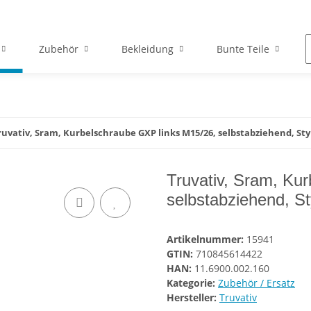
Zubehör
Bekleidung
Bunte Teile
ruvativ, Sram, Kurbelschraube GXP links M15/26, selbstabziehend, Styl
Truvativ, Sram, Ku
selbstabziehend, St
Artikelnummer:
15941
GTIN:
710845614422
HAN:
11.6900.002.160
Kategorie:
Zubehör / Ersatz
Hersteller:
Truvativ