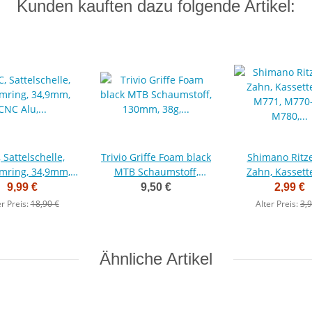
Kunden kauften dazu folgende Artikel:
 Sattelschelle,
Trivio Griffe Foam black
Shimano Ritze
mring, 34,9mm,
MTB Schaumstoff,
Zahn, Kassett
CNC Alu,
130mm, 38g, schwarz
M771, M770-10,
9,99 €
9,50 €
2,99 €
schraube, weiss,
Y-1YR16000, 10s,
er Preis:
18,90 €
Alter Preis:
3,9
10 g
Ähnliche Artikel