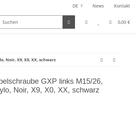
DE
News
Kontakt
E-Bike Teile
Fatbike Teile
Geschenkideen
0,00 €
o, Noir, X9, X0, XX, schwarz
rbelschraube GXP links M15/26,
ylo, Noir, X9, X0, XX, schwarz