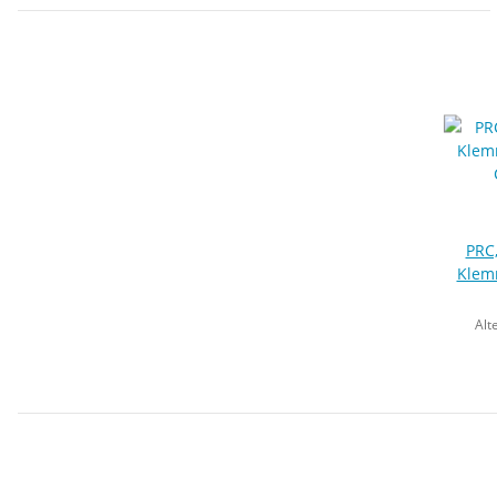
PRC,
Klem
Titan
Alt