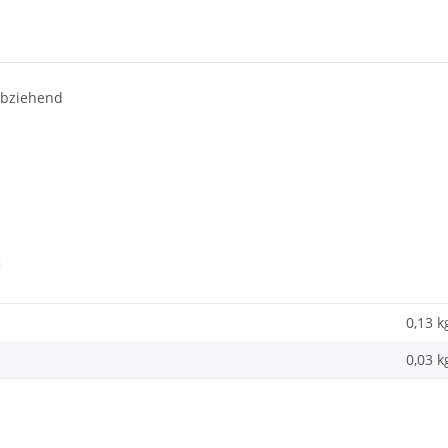
abziehend
g
0,13 k
0,03
k