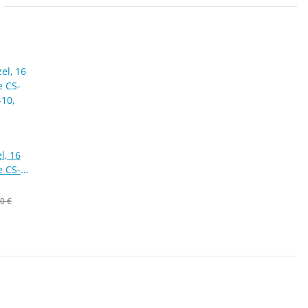
l, 16
e CS-
 M780,
 silber
0 €