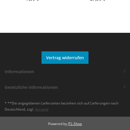
Gabel, KSMMAF180PPB, f.
Stylo, Noir, X9, X0, XX,
180mm Rotor, Sicherung,
schwarz
(HstNr = Y81734000)
Vertrag widerrufen
Informationen
Gesetzliche Informationen
* **Die angegebenen Lieferzeiten beziehen sich auf Lieferungen nach
Deutschland, zzgl.
Versand
Powered by
JTL-Shop