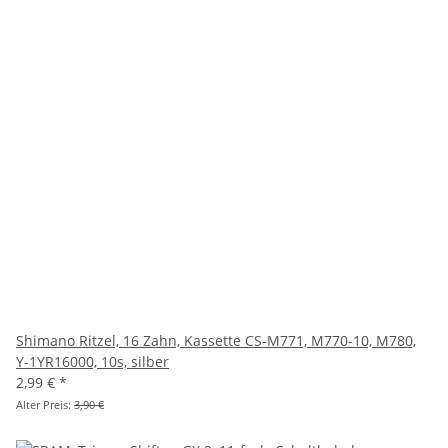
Shimano Ritzel, 16 Zahn, Kassette CS-M771, M770-10, M780,
Y-1YR16000, 10s, silber
2,99 €
*
Alter Preis:
3,90 €