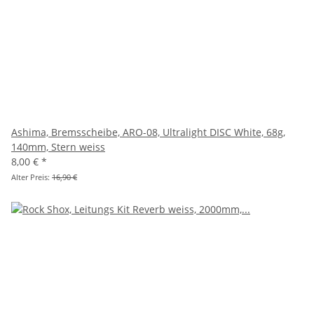
Ashima, Bremsscheibe, ARO-08, Ultralight DISC White, 68g,
140mm, Stern weiss
8,00 €
*
Alter Preis:
16,90 €