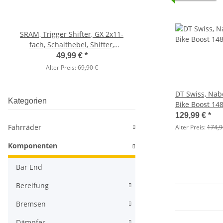
SRAM, Trigger Shifter, GX 2x11-
BikersOwn, Bosch I
fach, Schalthebel, Shifter,
Schutzhülle
schwarz, Paar
49,99 €
*
13,99 €
*
Alter Preis:
69,90 €
Alter Preis:
19,90 
DT Swiss, Nab
Kategorien
Bike Boost 14
Loch
129,99 €
*
Fahrräder
Alter Preis:
174,9
Komponenten
Bar End
Bereifung
Bremsen
Dämpfer