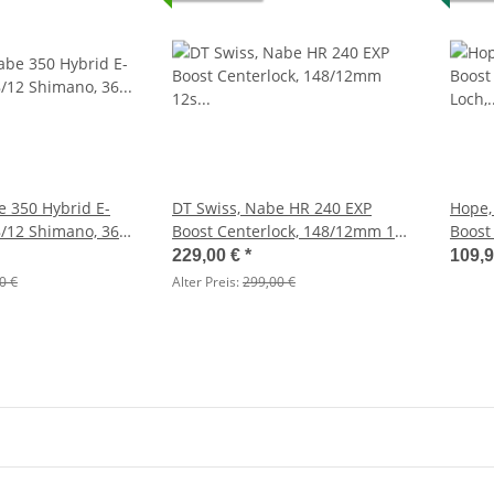
ntuvia
Fahrer, Bosch Akku
KMC, Kette,
Neopreenschutz
Glieder
Performance/Active
19,99 €
*
2
€
Alter Preis:
34,90 €
Alter 
e 350 Hybrid E-
DT Swiss, Nabe HR 240 EXP
Hope,
8/12 Shimano, 36
Boost Centerlock, 148/12mm 12s
Boost
Microspline, 32H
32 Lo
229,00 €
*
109,
0 €
Alter Preis:
299,00 €