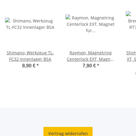
Shimano, Werkzeug TL-
Raymon, Magnetring
Shim
FC32 Innenlager BSA
Centerlock EXT, Magnet
XT, 
für Speedsensor
8,90 €
*
7,90 €
*
Vertrag widerrufen