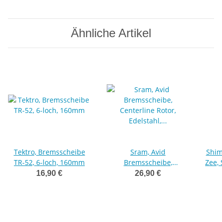
Ähnliche Artikel
Tektro, Bremsscheibe
Sram, Avid
Shim
TR-52, 6-loch, 160mm
Bremsscheibe,
Zee,
Centerline Rotor,
Sta
16,90 €
26,90 €
Edelstahl, 6-Loch,
160mm, OEM