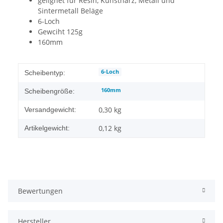
geiignet für Resin, Kunstharz, Metall und
Sintermetall Beläge
6-Loch
Gewciht 125g
160mm
6-Loch
Scheibentyp:
160mm
Scheibengröße:
0,30 kg
Versandgewicht:
0,12
kg
Artikelgewicht:
Bewertungen
Hersteller