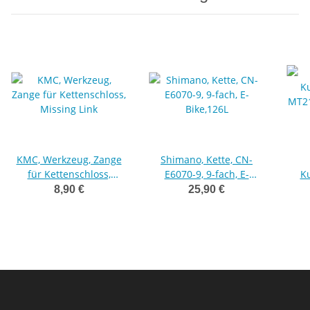
KMC, Werkzeug, Zange
Shimano, Kette, CN-
für Kettenschloss,
E6070-9, 9-fach, E-
Ku
Missing Link
Bike,126L
MT21
8,90 €
25,90 €