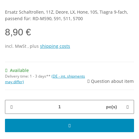
Ersatz Schaltrollen, 11Z, Deore, LX, Hone, 105, Tiagra 9-fach,
passend für: RD-M590, 591, 511, 5700
8,90 €
incl.
MwSt
, plus
shipping costs
Available
Delivery time:
1 - 3 days**
(DE - int. shipments
Question about item
may differ)
pc(s)