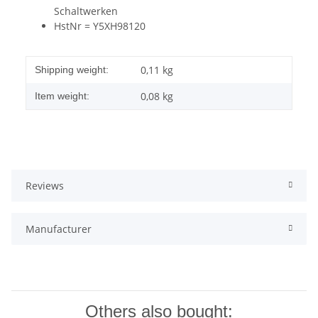
Schaltwerken
HstNr = Y5XH98120
0,11 kg
Shipping weight:
0,08
kg
Item weight:
Reviews
Manufacturer
Others also bought: