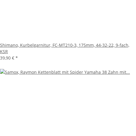
Shimano, Kurbelgarnitur, FC-MT210-3, 175mm, 44-32-22, 9-fach,
KSR
39,90 €
*