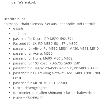
In den Warenkorb
Beschreibung
Shimano Schaltrollensatz, Set aus Spannrolle und Leitrolle
9-fach
11 Zahn
passend für Deore: RD-M590, 592, 591
Passend für LX: RD-M580, 581, 571, M570
passend für Alivio: Rd-M530, M531, M430, M511, M510
passend für Acera: M330
passend für Hone: M600, M601, M662
passend für 105 Road: RD-5700, 5600, 5501
passend für Tiagra: Rd-4500, Rd-4400, RD3400, RD3300
passend für LX Trekking Nexave: T661, T400, T300, F700,
C810
passend für MC20, MC18, CT-S500
Gleitbuchsengelagert
funktionieren in allen Shimano 9-fach Schaltwerken
HstNr = Y5XH98120