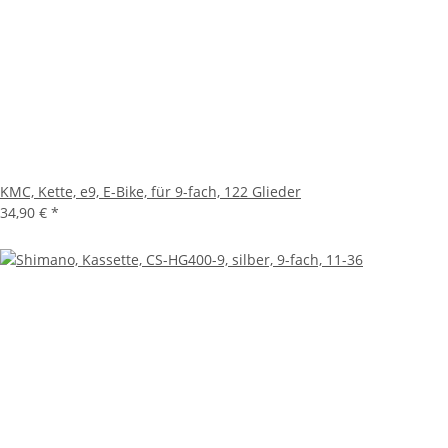
KMC, Kette, e9, E-Bike, für 9-fach, 122 Glieder
34,90 €
*