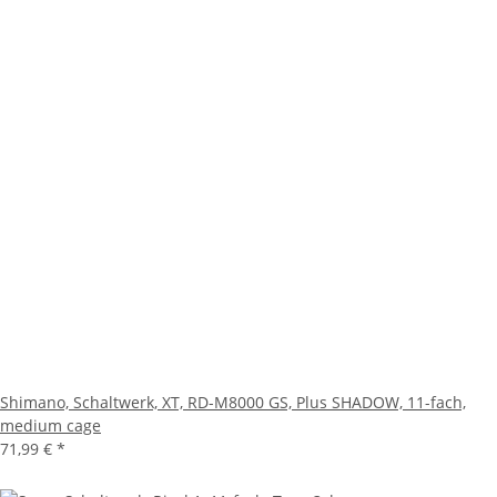
Shimano, Schaltwerk, XT, RD-M8000 GS, Plus SHADOW, 11-fach,
medium cage
71,99 €
*