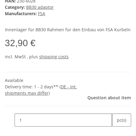
HAN:
230-6028
Category:
BB30 adaptor
Manufacturers:
FSA
Innenlager für BB30 Rahmen für den Einbau von FSA Kurbeln
32,90 €
incl.
MwSt
, plus
shipping costs
Available
Delivery time:
1 - 2 days**
(DE - int.
shipments may differ)
Question about item
pc(s)