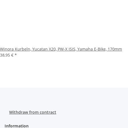
Winora Kurbeln, Yucatan X20, PW-X ISIS, Yamaha E-Bike, 170mm
38,95 €
*
Withdraw from contract
Information