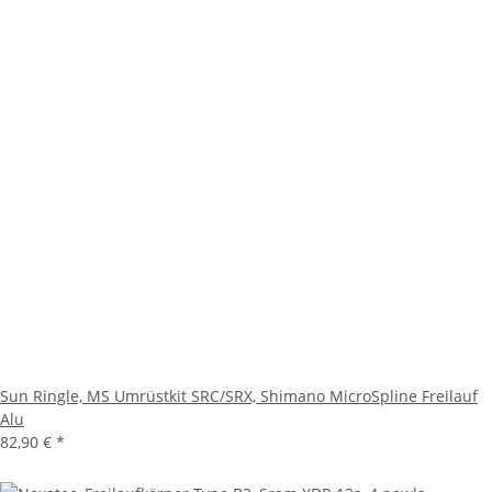
Sun Ringle, MS Umrüstkit SRC/SRX, Shimano MicroSpline Freilauf
Alu
82,90 €
*