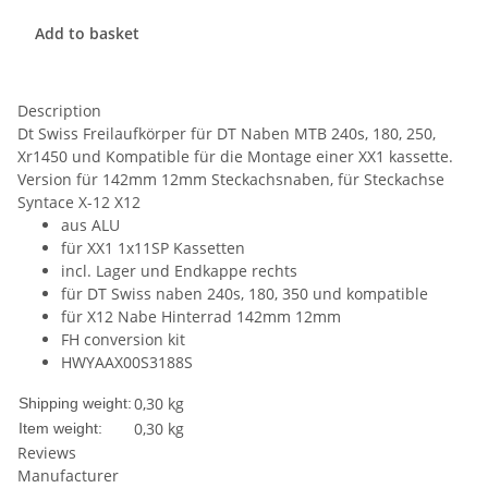
Add to basket
Description
Dt Swiss Freilaufkörper für DT Naben MTB 240s, 180, 250,
Xr1450 und Kompatible für die Montage einer XX1 kassette.
Version für 142mm 12mm Steckachsnaben, für Steckachse
Syntace X-12 X12
aus ALU
für XX1 1x11SP Kassetten
incl. Lager und Endkappe rechts
für DT Swiss naben 240s, 180, 350 und kompatible
für X12 Nabe Hinterrad 142mm 12mm
FH conversion kit
HWYAAX00S3188S
0,30 kg
Shipping weight:
0,30
kg
Item weight:
Reviews
Manufacturer