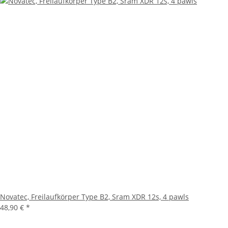
Novatec, Freilaufkörper Type B2, Sram XDR 12s, 4 pawls
48,90 €
*