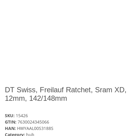
DT Swiss, Freilauf Ratchet, Sram XD,
12mm, 142/148mm
SKU:
15426
GTIN:
7630024345066
HAN:
HWYAAL00S3188S
Category:
hub