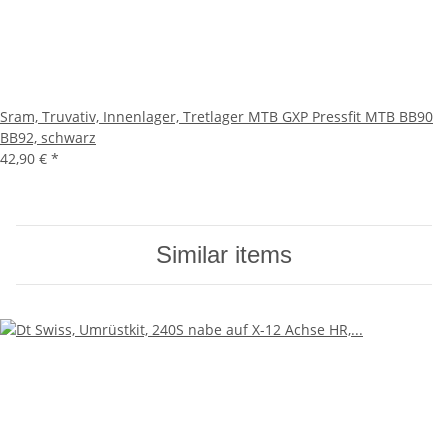
Sram, Truvativ, Innenlager, Tretlager MTB GXP Pressfit MTB BB90
BB92, schwarz
42,90 €
*
Similar items