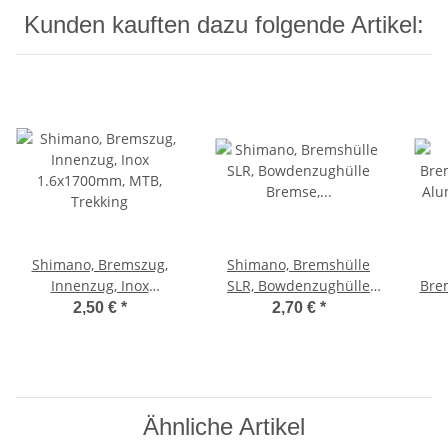
Kunden kauften dazu folgende Artikel:
Shimano, Bremszug,
Shimano, Bremshülle
Innenzug, Inox
SLR, Bowdenzughülle
Bre
1.6x1700mm, MTB,
Bremse, 5mm, schwarz,
Al
2,50 €
*
2,70 €
*
Trekking
Meterware, Preis pro 1
Hül
Meter
Ähnliche Artikel