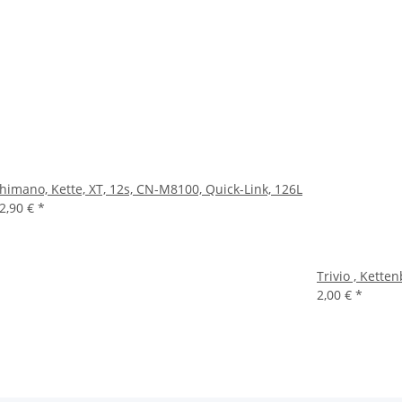
himano, Kette, XT, 12s, CN-M8100, Quick-Link, 126L
2,90 €
*
Trivio , Kett
2,00 €
*