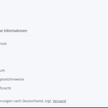
he Informationen
hutz
sum
egesetzhinweise
fsrecht
ferungen nach Deutschland, zzgl.
Versand