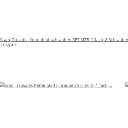
Sram, Truvativ, Kettenblattschrauben SET MTB, 2-fach, 8 Schrauben
13,90 €
*