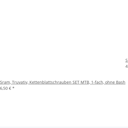
S
4
Sram, Truvativ, Kettenblattschrauben SET MTB, 1-fach, ohne Bash
6,50 €
*