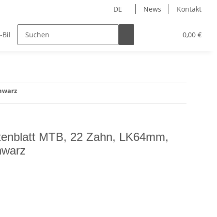
DE
News
Kontakt
-Bike Teile
Fatbike Teile
Geschenkideen
0,00 €
chwarz
ttenblatt MTB, 22 Zahn, LK64mm,
hwarz