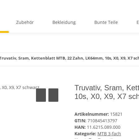
Zubehör
Bekleidung
Bunte Teile
E
Truvativ, Sram, Kettenblatt MTB, 22 Zahn, LK64mm, 10s, X0, X9, X7 s
Truvativ, Sram, Ke
10s, X0, X9, X7 sc
Artikelnummer:
15821
GTIN:
710845413797
HAN:
11.6215.089.000
Kategorie:
MTB 3-fach