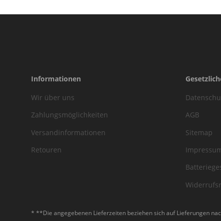
Informationen
Gesetzlic
Wir über uns
Datenschu
Zahlungsmöglichkeiten
AGB
Versandinformationen
Sitemap
Retouren
Impressu
Batteriege
Widerrufs
* **Die angegebenen Lieferzeiten beziehen sich auf Lieferungen nac