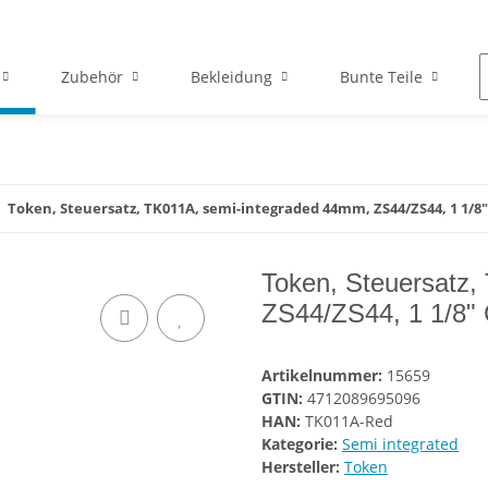
Zubehör
Bekleidung
Bunte Teile
Token, Steuersatz, TK011A, semi-integraded 44mm, ZS44/ZS44, 1 1/8"
Token, Steuersatz,
ZS44/ZS44, 1 1/8" 
Artikelnummer:
15659
GTIN:
4712089695096
HAN:
TK011A-Red
Kategorie:
Semi integrated
Hersteller:
Token