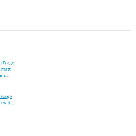
 Forge
 matt,
, 35°