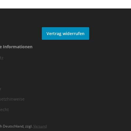
Vertrag widerrufen
he Informationen
tz
m
setzhinweise
recht
h Deutschland, zzgl.
Versand