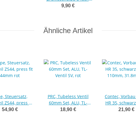
12x Schraube M5x10,
9,90 €
T25, ROT
Ähnliche Artikel
e, Steuersatz,
PRC, Tubeless Ventil
Contec, Vorbau
il ZS44, press fit
60mm Set, ALU, TL-
HR 35, schwarz
44mm rot
Ventil SV, rot
110mm, 31.8mm
54,90 €
18,90 €
21,90 €