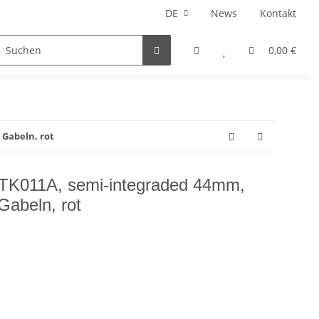
DE
News
Kontakt
E-Bike Teile
Fatbike Teile
Geschenkideen
0,00 €
 Gabeln, rot
 TK011A, semi-integraded 44mm,
Gabeln, rot