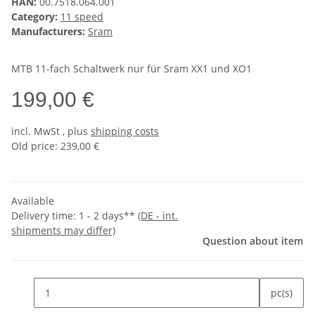
HAN:
00.7518.064.001
Category:
11 speed
Manufacturers:
Sram
MTB 11-fach Schaltwerk nur für Sram XX1 und XO1
199,00 €
incl.
MwSt
, plus
shipping costs
Old price: 239,00 €
Available
Delivery time:
1 - 2 days**
(DE - int.
shipments may differ)
Question about item
pc(s)