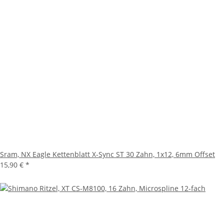
Sram, NX Eagle Kettenblatt X-Sync ST 30 Zahn, 1x12, 6mm Offset
15,90 €
*