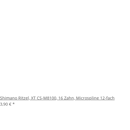
Shimano Ritzel, XT CS-M8100, 16 Zahn, Microspline 12-fach
3,90 €
*