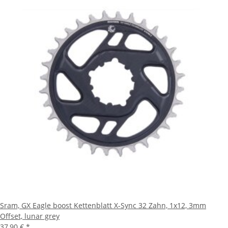
Sram, GX Eagle boost Kettenblatt X-Sync 32 Zahn, 1x12, 3mm
Offset, lunar grey
37,90 €
*