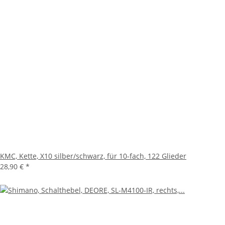
KMC, Kette, X10 silber/schwarz, für 10-fach, 122 Glieder
28,90 €
*