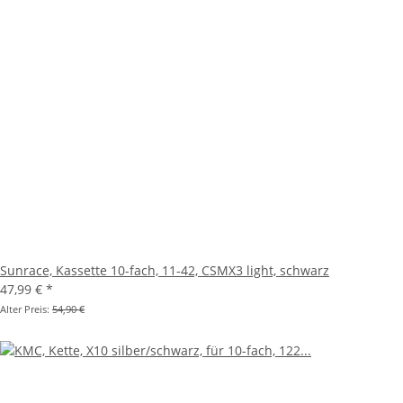
Sunrace, Kassette 10-fach, 11-42, CSMX3 light, schwarz
47,99 €
*
Alter Preis:
54,90 €