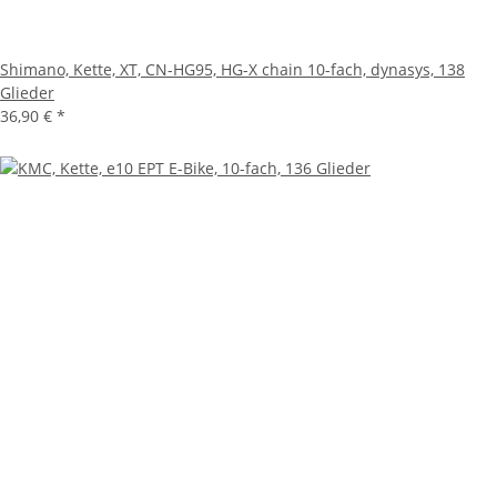
Shimano, Kette, XT, CN-HG95, HG-X chain 10-fach, dynasys, 138
Glieder
36,90 €
*