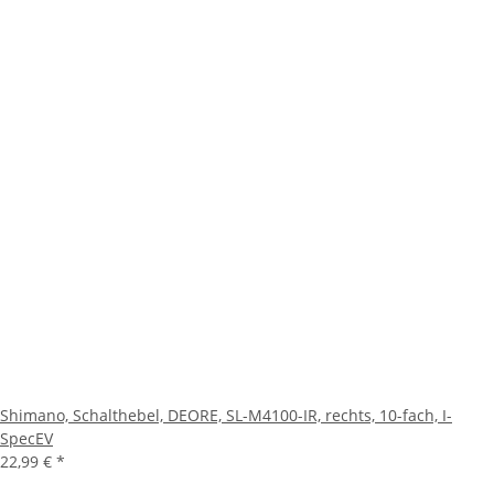
Shimano, Schalthebel, DEORE, SL-M4100-IR, rechts, 10-fach, I-
SpecEV
22,99 €
*