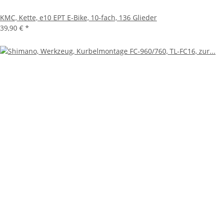
KMC, Kette, e10 EPT E-Bike, 10-fach, 136 Glieder
39,90 €
*