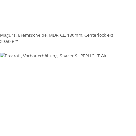
Magura, Bremsscheibe, MDR-CL, 180mm, Centerlock ext
29,50 €
*