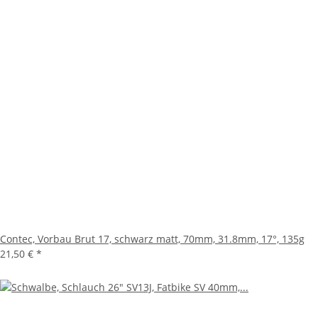
Contec, Vorbau Brut 17, schwarz matt, 70mm, 31.8mm, 17°, 135g
21,50 €
*