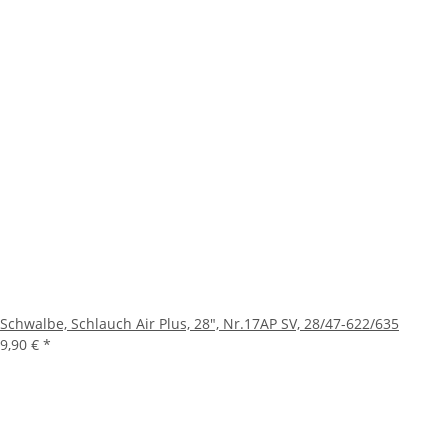
Schwalbe, Schlauch Air Plus, 28", Nr.17AP SV, 28/47-622/635
9,90 €
*