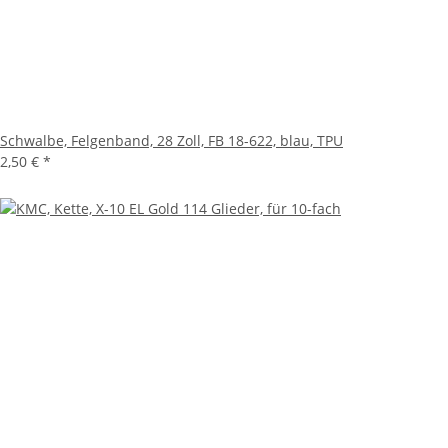
Schwalbe, Felgenband, 28 Zoll, FB 18-622, blau, TPU
2,50 €
*