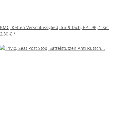
KMC, Ketten Verschlussglied, für 9-fach, EPT 9R, 1 Set
2,30 €
*