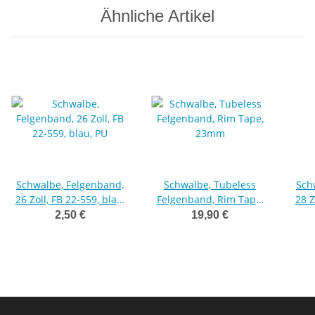
Ähnliche Artikel
Schwalbe, Felgenband,
Schwalbe, Tubeless
Sch
26 Zoll, FB 22-559, blau,
Felgenband, Rim Tape,
28 Z
PU
23mm
2,50 €
19,90 €