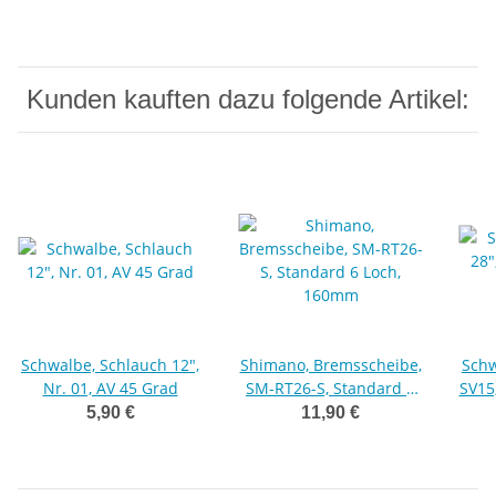
Kunden kauften dazu folgende Artikel:
Schwalbe, Schlauch 12",
Shimano, Bremsscheibe,
Schw
Nr. 01, AV 45 Grad
SM-RT26-S, Standard 6
SV15
Loch, 160mm
5,90 €
11,90 €