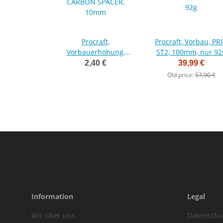
Procraft,
Procraft, Vorbau, PR
Vorbauerhöhung,
ST2, 100mm, nur 92
CARBON SPACER,
2,40 €
39,99 €
10mm
Old price:
57,90 €
Information
Legal
Wir über uns
Datenschu