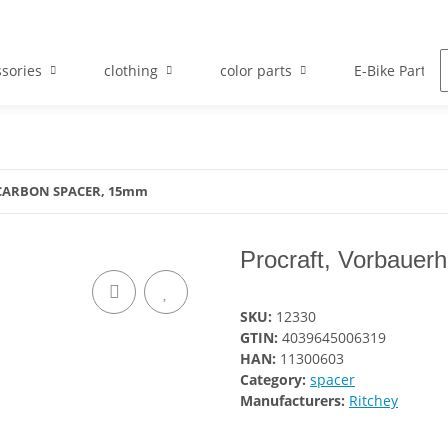
sories
clothing
color parts
E-Bike Parts
 CARBON SPACER, 15mm
Procraft, Vorbau
SKU:
12330
GTIN:
4039645006319
HAN:
11300603
Category:
spacer
Manufacturers:
Ritchey