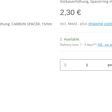
Vorbauerhöhung, Spacerring 
2,30 €
incl.
MwSt
, plus
shipping cost
Available
Delivery time:
1 - 3 days**
(DE - int.
pc