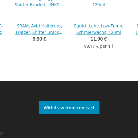
C-
SRAM, Avid Halterung
Squirt, Lube, Low-Temp,
g
Trigger, Shifter Bracket,
Schmierwachs, 120ml
LINKS, für Sram Trigger
9,90 €
11,90 €
und Avid Bremsen
99,17 € per 1 l
Withdraw from contract
tz