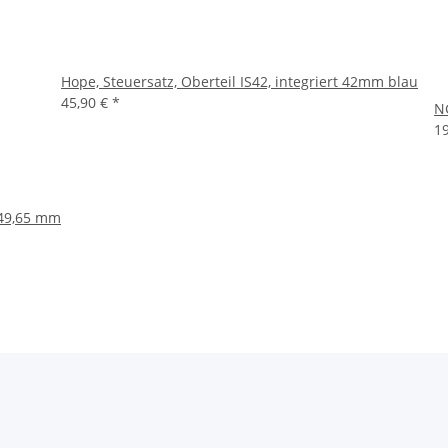
Hope, Steuersatz, Oberteil IS42, integriert 42mm blau
45,90 €
*
NG
1
 49,65 mm