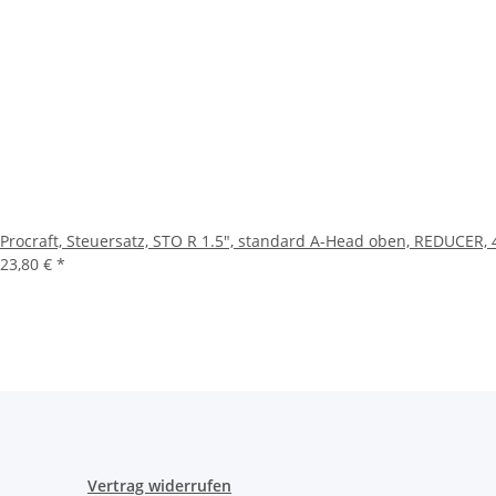
Procraft, Steuersatz, STO R 1.5", standard A-Head oben, REDUCER,
23,80 €
*
Vertrag widerrufen