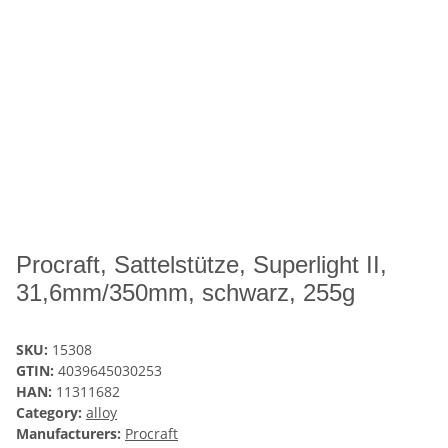
Procraft, Sattelstütze, Superlight II,
31,6mm/350mm, schwarz, 255g
SKU:
15308
GTIN:
4039645030253
HAN:
11311682
Category:
alloy
Manufacturers:
Procraft