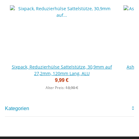
Sixpack, Reduzierhülse Sattelstütze, 30,9mm auf
Ashim
27,2mm, 120mm Lang, ALU
9,99 €
Alter Preis:
13,90 €
Kategorien