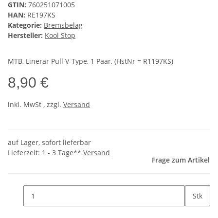
GTIN:
760251071005
HAN:
RE197KS
Kategorie:
Bremsbelag
Hersteller:
Kool Stop
MTB, Linerar Pull V-Type, 1 Paar, (HstNr = R1197KS)
8,90 €
inkl.
MwSt
, zzgl.
Versand
auf Lager, sofort lieferbar
Lieferzeit:
1 - 3 Tage**
Versand
Frage zum Artikel
Stk