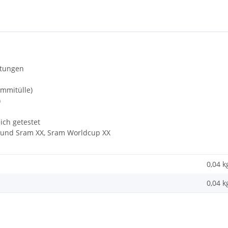
itungen
ummitülle)
)
ich getestet
bon und Sram XX, Sram Worldcup XX
0,04 k
0,04
k