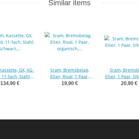
Similar items
Kassette, GX, XG-
Sram, Bremsbelag,
Sram, Bremsb
 11-fach, Stahl,
Elixir, Rival, 1 Paar,
Elixir, 1 Paar, 
z, 395g, XD, 10-
organisch, Powerfull
134,90 €
19,90 €
20,90 €
42
gray