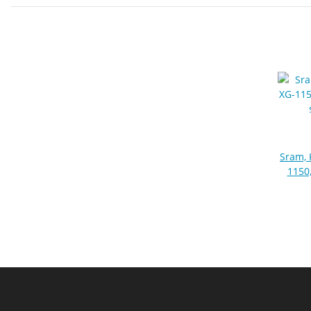
Sram, 
1150,
schwar