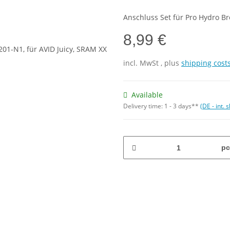
Anschluss Set für Pro Hydro B
8,99 €
incl.
MwSt
, plus
shipping cost
Available
Delivery time:
1 - 3 days**
(DE - int.
pc