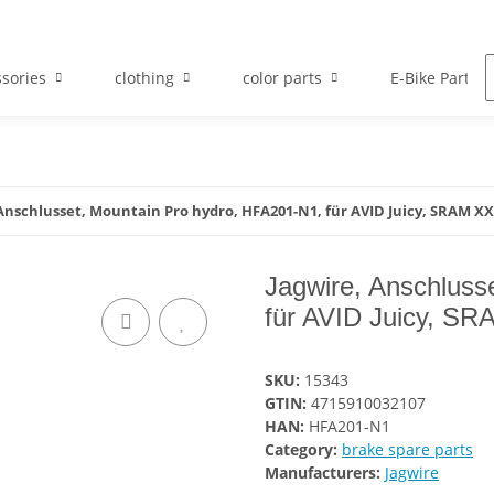
sories
clothing
color parts
E-Bike Parts
 Anschlusset, Mountain Pro hydro, HFA201-N1, für AVID Juicy, SRAM XX
Jagwire, Anschluss
für AVID Juicy, S
SKU:
15343
GTIN:
4715910032107
HAN:
HFA201-N1
Category:
brake spare parts
Manufacturers:
Jagwire