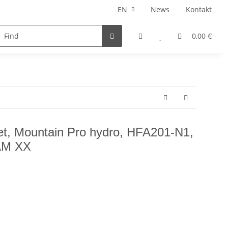
EN
News
Kontakt
Fatbike Parts
Gift Ideas
0,00 €
et, Mountain Pro hydro, HFA201-N1,
RAM XX