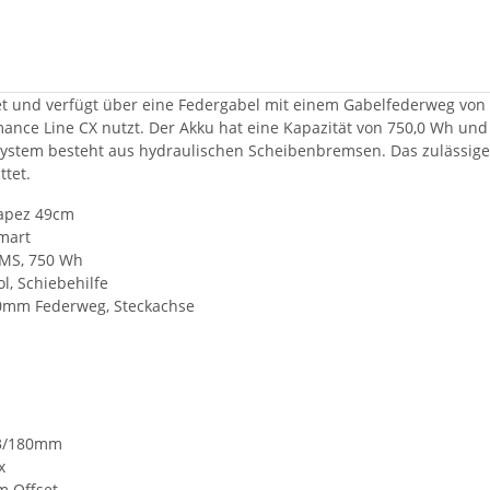
t und verfügt über eine Federgabel mit einem Gabelfederweg von 
ce Line CX nutzt. Der Akku hat eine Kapazität von 750,0 Wh und st
ystem besteht aus hydraulischen Scheibenbremsen. Das zulässige S
ttet.
rapez 49cm
mart
BMS, 750 Wh
l, Schiebehilfe
0mm Federweg, Steckachse
03/180mm
x
m Offset