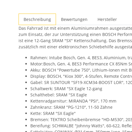
Beschreibung
Bewertungen
Hersteller
Das Fahrrad ist mit einem Aluminiumrahmen ausgestatte
zum Einsatz, der zur Unterstützung einen BOSCH Performan
ist eine 12-Gang SRAM "SX" Kettenschaltung. Das Bremss
zusätzlich mit einer elektronischen Schiebehilfe ausgesta
Rahmen: Intube Bosch, Gen. 4, BES3, Aluminium, t
Motor:Bosch, Gen. 4, BES3 Performance CX 85Nm S
Akku: BOSCH "Powertube 750", Lithium-Ionen mit 
Display: BOSCH, "Kiox 300", 4-Stufen, Remote Contro
Gabel: SR SUNTOUR "SF19-XCM34-BOOST LOR", 12
Schaltwerk: SRAM "SX Eagle 12-gang
Schalthebel: SRAM "SX Eagle
Kettenradgarnitur: MIRANDA "PSI", 170 mm
Zahnkranz: SRAM "PG-1210", 11-50 Zähne
Kette: SRAM "SX Eagle"
Bremsen: TEKTRO Scheibenbremse "HD-M530", 2
Bereifung: SCHWALBE "Johnny Watts", 60-622, Refle
Sattelsütze: CONWAY, Ø31,6mm, 350mm lang, 15m