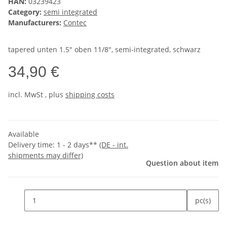
HAN:
03239423
Category:
semi integrated
Manufacturers:
Contec
tapered unten 1.5" oben 11/8", semi-integrated, schwarz
34,90 €
incl.
MwSt
, plus
shipping costs
Available
Delivery time:
1 - 2 days**
(DE - int.
shipments may differ)
Question about item
pc(s)